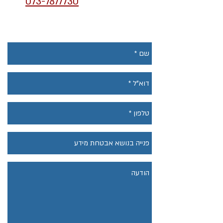
לרשותכם בטלפון
073-7877730
.
ניתן לשלוח הודעה באמצעות
הטופס ואנו נחזור אליכם.