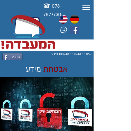
☎ 073-
78777
30
בית
>>
הבלוג
>>
אבטחת מידע
שתף/י
אבטחת
מידע