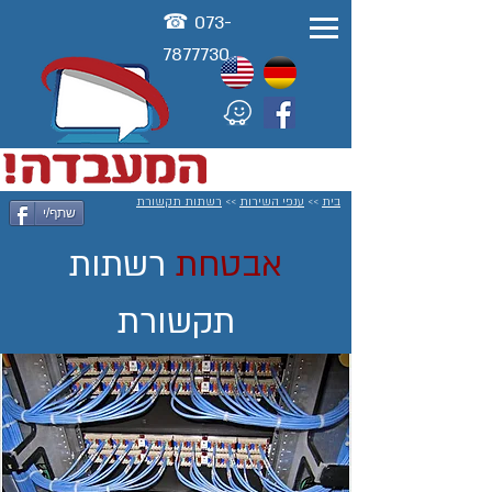
☎ 073-
78777
30
בית
>>
ענפי השירות
>>
רשתות תקשורת
שתף/י
אבטחת
רשתות
תקשורת