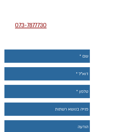
המחשבים במקום אחד.
הצוות המקצועי שלנו עומד
לרשותכם בטלפון
073-7877730
.
ניתן לשלוח הודעה באמצעות
הטופס ואנו נחזור אליכם.